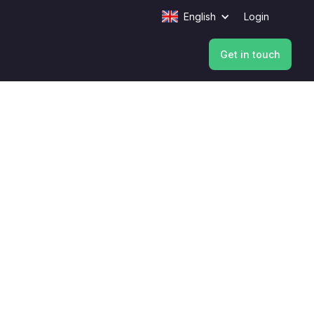
English
Login
Get in touch
Get in touch