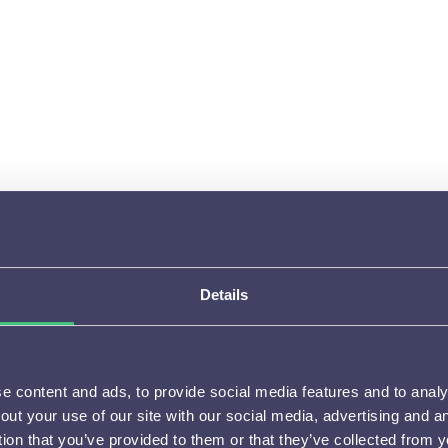
24
wel een nieuwe website bouwen?
van Baar
24
Qhit succes garantie?
Details
24
 content and ads, to provide social media features and to analys
 het dat mijn conversie fluctueert?
out your use of our site with our social media, advertising and 
tion that you’ve provided to them or that they’ve collected from y