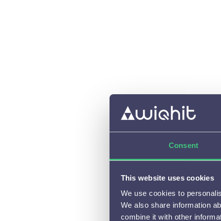
Oct 17, 20
Moet ik 
Jaap 
Oct 17, 20
Biedt Wi
Consent
This website uses cookies
Oct 17, 20
We use cookies to personalise
Hoe komt
We also share information ab
combine it with other informa