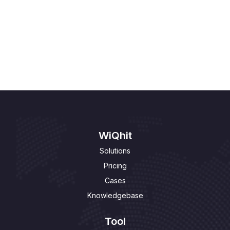
Hoe plan ik de periode waarin een personalisatie
zichtbaar is?
Paul Stam
Oct 17, 2024
Hoe voeg ik een review toe?
Paul Stam
WiQhit
Solutions
Pricing
Cases
Knowledgebase
Tool