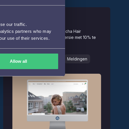
Zascha Hair
e our traffic.
Hoe WiQhit, Maileon en Zascha Hair
analytics partners who may
samenwerkten om de conversie met 10% te
our use of their services.
verhogen
e-commerce
E-mail
Meldingen
Allow all