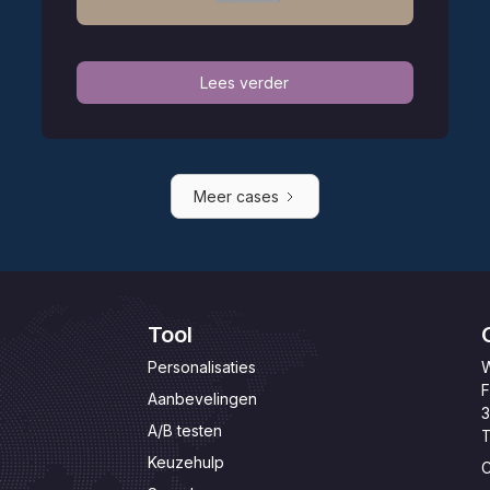
Lees verder
Meer cases
Tool
Personalisaties
W
F
Aanbevelingen
3
A/B testen
T
Keuzehulp
C