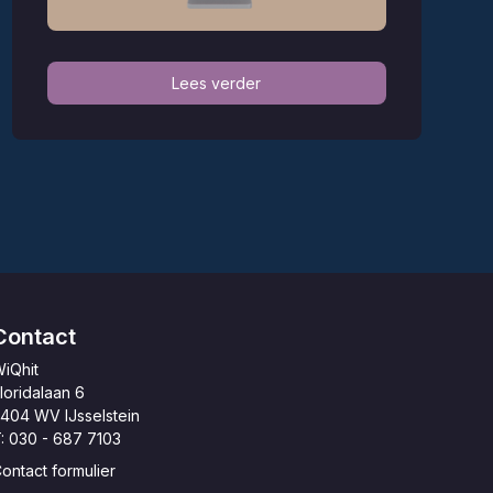
Lees verder
Contact
iQhit
loridalaan 6
404 WV IJsselstein
: 030 - 687 7103
ontact formulier