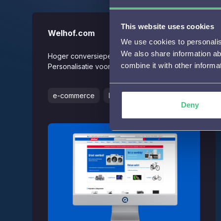
This website uses cookies
Welhof.com
We use cookies to personalise
We also share information ab
Hoger conversiepercentage door Website
combine it with other informa
Personalisatie voor Welhof
e-commerce
Meldingen
Deny