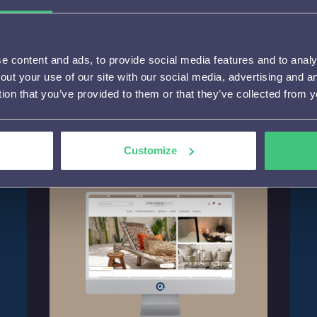
IndustrialWood.nl
 content and ads, to provide social media features and to analys
out your use of our site with our social media, advertising and 
25% meer conversie door personalisatie bij
tion that you’ve provided to them or that they’ve collected from y
Industrialwood.nl
e-commerce
Meldingen
Customize