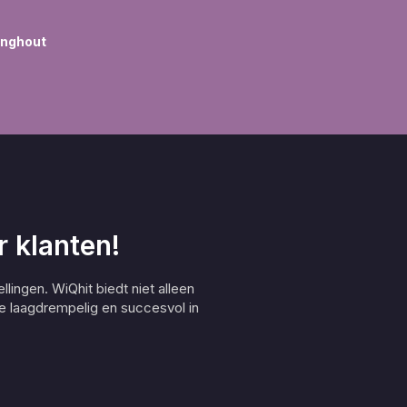
anghout
 klanten!
llingen. WiQhit biedt niet alleen
e laagdrempelig en succesvol in