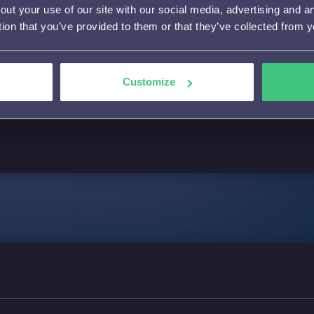
out your use of our site with our social media, advertising and 
tion that you’ve provided to them or that they’ve collected from y
Customize
 het design, de kleurstelling en het font van Koffershop.nl. De ov
ikbare content. Uiteraard wordt een feedback ronde toegepast omda