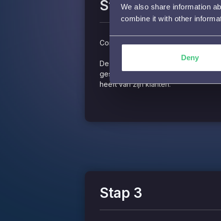
Stap 2
We also share information ab
combine it with other informa
Concept personalisatie plan
Deny
De gepersonaliseerde uitingen kregen
geschreven in de stijl van de besch
heeft van zijn klanten.
Stap 3