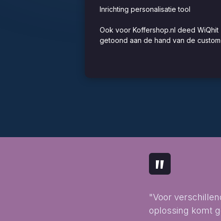
Inrichting personalisatie tool
Ook voor Koffershop.nl deed WiQhit 
getoond aan de hand van de custome
"
"Voor verschille
oplossing komt go