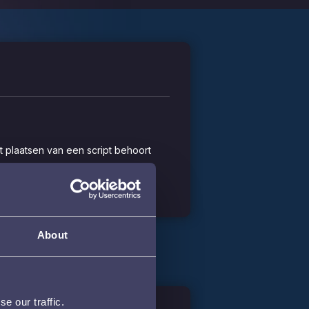
t plaatsen van een script behoort
About
e our traffic.