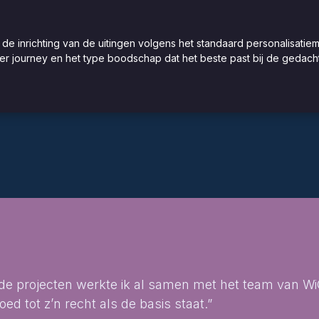
de inrichting van de uitingen volgens het standaard personalisatie
r journey en het type boodschap dat het beste past bij de gedac
nde projecten werkte ik al samen met het team van Wi
ed tot z’n recht als de basis staat.”