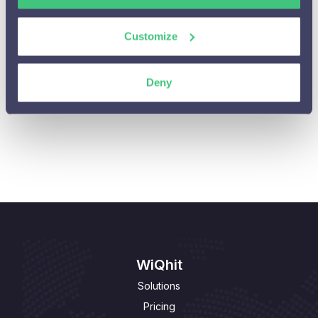
Integraties en Cases

Customize
Algemene vragen

Personalisaties beheren of aanpassen

Deny
Privacy

Personalisaties aanpassen

WiQhit
Solutions
Pricing