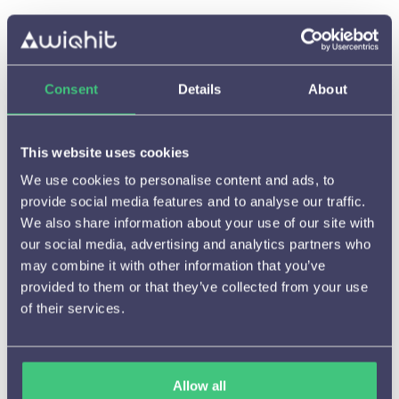
Consent
Details
About
Starten met WiQhit

This website uses cookies
Hoe het werkt

We use cookies to personalise content and ads, to
Beschikbare meldingen en
provide social media features and to analyse our traffic.

instelmogelijkheden
We also share information about your use of our site with
our social media, advertising and analytics partners who
Aanbevelingen

may combine it with other information that you’ve
A/B testen
provided to them or that they’ve collected from your use

of their services.
(Tijdelijke) campagnes

Cijfers en resultaten

Allow all