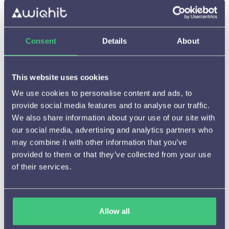
Consent
Details
About
Starten met WiQhit

Hoe het werkt

This website uses cookies
Beschikbare meldingen en
We use cookies to personalise content and ads, to

instelmogelijkheden
provide social media features and to analyse our traffic.
We also share information about your use of our site with
Aanbevelingen

our social media, advertising and analytics partners who
may combine it with other information that you’ve
A/B testen

provided to them or that they’ve collected from your use
(Tijdelijke) campagnes
of their services.

Cijfers en resultaten

Allow all
Integraties en Cases
