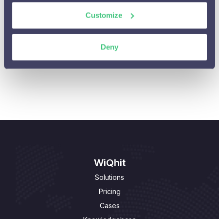
Algemene vragen

Customize
Personalisaties beheren of aanpassen

Deny
Privacy

Personalisaties aanpassen

WiQhit
Solutions
Pricing
Cases