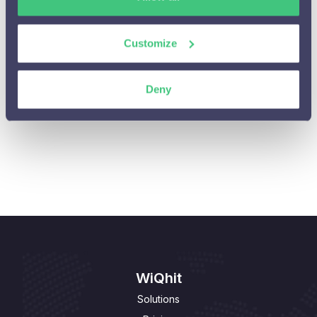
Integraties en Cases

Customize
Algemene vragen

Personalisaties beheren of aanpassen

Deny
Privacy

Personalisaties aanpassen

WiQhit
Solutions