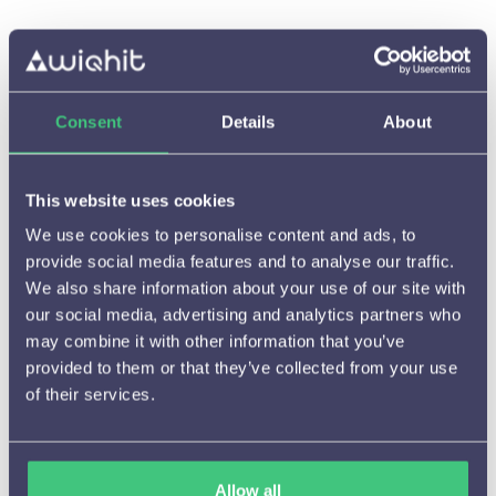
Consent
Details
About
Starten met WiQhit

This website uses cookies
Hoe het werkt

We use cookies to personalise content and ads, to
provide social media features and to analyse our traffic.
Beschikbare meldingen en

instelmogelijkheden
We also share information about your use of our site with
our social media, advertising and analytics partners who
Aanbevelingen

may combine it with other information that you’ve
provided to them or that they’ve collected from your use
A/B testen

of their services.
(Tijdelijke) campagnes

Cijfers en resultaten

Allow all