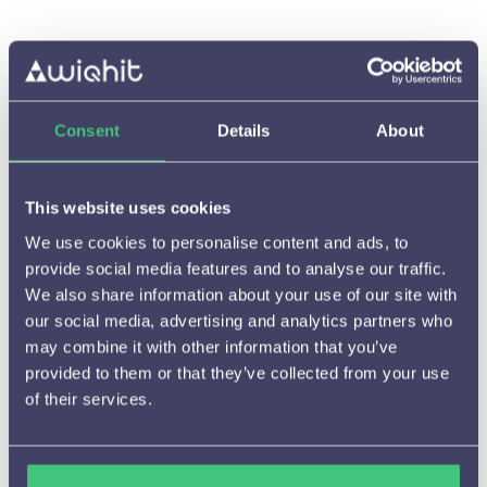
Consent
Details
About
Starten met WiQhit

This website uses cookies
Hoe het werkt

We use cookies to personalise content and ads, to
provide social media features and to analyse our traffic.
Beschikbare meldingen en

We also share information about your use of our site with
instelmogelijkheden
our social media, advertising and analytics partners who
Aanbevelingen

may combine it with other information that you’ve
provided to them or that they’ve collected from your use
A/B testen

of their services.
(Tijdelijke) campagnes
