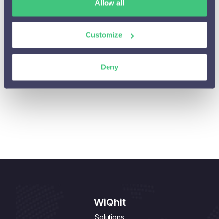
Cijfers en resultaten

Allow all
Integraties en Cases

Customize
Algemene vragen

Deny
Personalisaties beheren of aanpassen

Privacy

Personalisaties aanpassen

WiQhit
Solutions