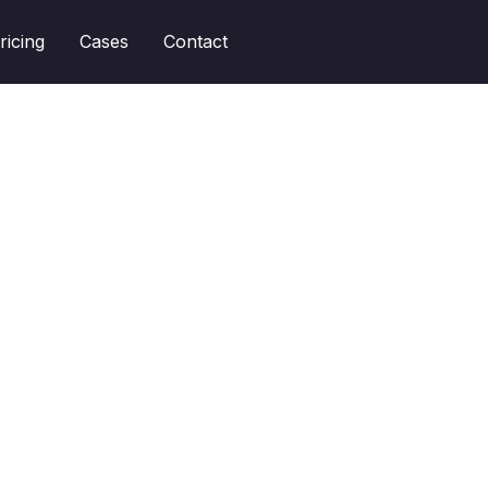
ricing
Cases
Contact
Kennisbank
Beschikbare meldingen en instelmogelijkhede

Logo's gebruiken
Sommige mensen zijn gevoelig voor het autoriteitsprin