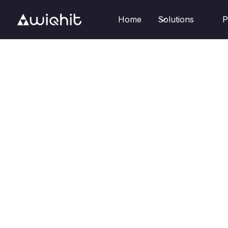
Home
Solutions
P
Starten met WiQhit

Hoe het werkt
