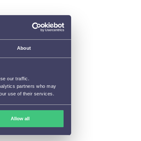
uiswinkel Waarborg,
About
empel om bij je te kopen.
e our traffic.
analytics partners who may
our use of their services.
Allow all