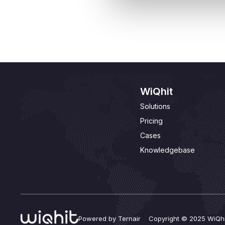
Personalisaties aanpassen

WiQhit
Solutions
Pricing
Cases
Knowledgebase
Powered by Ternair Copyright © 2025 WiQhi