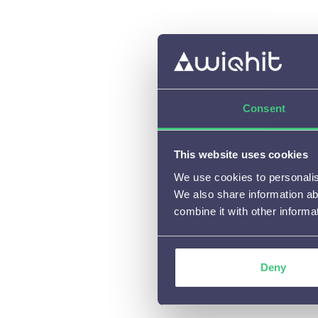
Beschikbare meldingen en

instelmogelijkheden
Aanbevelingen

A/B testen

Consent
(Tijdelijke) campagnes

This website uses cookies
Cijfers en resultaten

We use cookies to personalise
We also share information ab
Integraties en Cases

combine it with other informa
Algemene vragen

Personalisaties beheren of

Deny
aanpassen
Privacy
