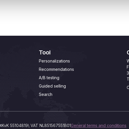
Tool
Personalizations
W
F
Recommendations
3
A/B testing
T
Guided selling
C
Search
t
KvK 55104819\ VAT NL851567551B01
General terms and conditions