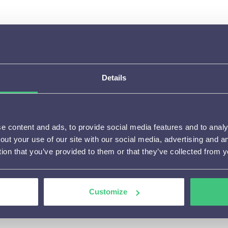
Dit wordt ook vaak in reclames gehanteerd.
Denk maar aan de tandarts die Oral B promoot.
Logo’s hebben eenzelfde uitwerking.
Als je lid bent van bijvoorbeeld Webwinkel Keur of Th
Details
kun je deze logo’s actief tonen in de WiQhit uitingen.
Het zorgt voor vertrouwen in je merk en verlaagt de dr
 content and ads, to provide social media features and to analys
out your use of our site with our social media, advertising and 
tion that you’ve provided to them or that they’ve collected from y
Customize