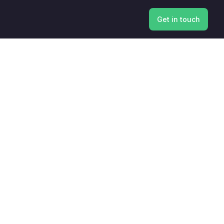
Get in touch
Get in touch
n
Logo's gebruiken

cipe.