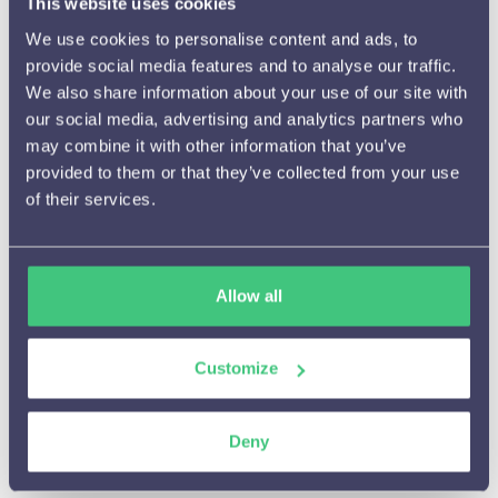
This website uses cookies
We use cookies to personalise content and ads, to
provide social media features and to analyse our traffic.
We also share information about your use of our site with
our social media, advertising and analytics partners who
may combine it with other information that you’ve
provided to them or that they’ve collected from your use
of their services.
Starten met WiQhit

Allow all
Hoe het werkt

Customize
Beschikbare meldingen en

instelmogelijkheden
Aanbevelingen
Deny

A/B testen
