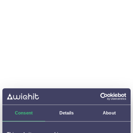
Gebruik in je a/b tests altijd een controle
groep zodat je goed kunt meten wat je
uiting doet
De winnende variant is blauw gemarkeerd
en groen gemarkeerd als het significant is.
Onder Next pages kun je zien naar welke
pagina's genavigeerd is
In Phase performance kun je zien waar de
uiting vertoond wordt en hoe de uiting
presteert. Kijk wel altijd even naar de
aantallen om te bepalen of het significant
is en invloed heeft op je resultaten.
Consent
Details
About