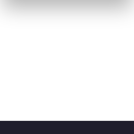
(Tijdelijke) campagnes

Cijfers en resultaten

Integraties en Cases

Algemene vragen

Personalisaties beheren of aanpassen

Privacy

Personalisaties aanpassen
