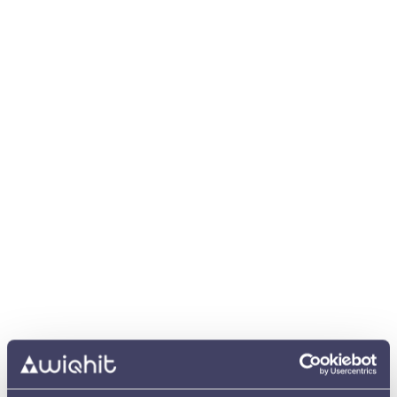
Bij specifieke producten, of over het gehele
assortiment.
Als tijdelijke actie in te plannen, of zonder eindtijd.
Starten met WiQhit
