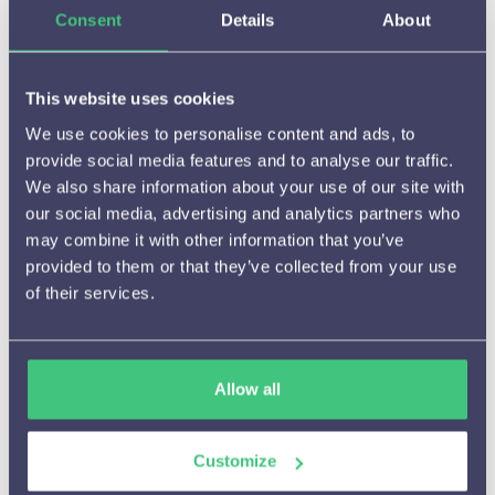
Hoe het werkt
Consent
Details
About

Beschikbare meldingen en

instelmogelijkheden
This website uses cookies
Aanbevelingen

We use cookies to personalise content and ads, to
provide social media features and to analyse our traffic.
A/B testen

We also share information about your use of our site with
our social media, advertising and analytics partners who
(Tijdelijke) campagnes

may combine it with other information that you’ve
provided to them or that they’ve collected from your use
Cijfers en resultaten

of their services.
Integraties en Cases

Algemene vragen

Allow all
Personalisaties beheren of aanpassen

Customize
Privacy
