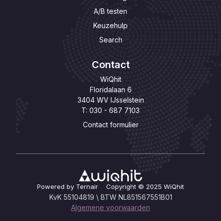
A/B testen
Keuzehulp
Search
Contact
WiQhit
Floridalaan 6
3404 WV IJsselstein
T: 030 - 687 7103
Contact formulier
Powered by Ternair Copyright © 2025 WiQhit
KvK 55104819 \ BTW NL851567551B01
Algemene voorwaarden