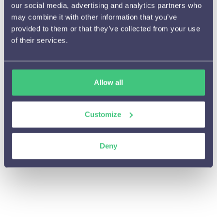
our social media, advertising and analytics partners who
may combine it with other information that you’ve
Starten met WiQhit

provided to them or that they’ve collected from your use
of their services.
Hoe het werkt

Beschikbare meldingen en

instelmogelijkheden
Allow all
Aanbevelingen

Customize
A/B testen

(Tijdelijke) campagnes

Deny
Cijfers en resultaten

Integraties en Cases

Algemene vragen
