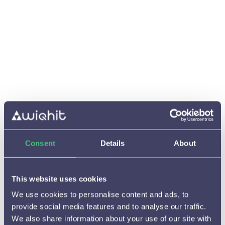
passen en kies "instellingen" in het drop-
down menu
Kies hier voor de "a/b-test" knop
Stel de controle groep in op 50%
Kies hier voor 1 variatie (staat vaak al zo
ingesteld)
Kies voor "opslaan"
Geef in het feedback veld aan wat je
aangepast hebt
Kies "Opslaan"
Let op, om goed te kunnen testen heb je
Consent
Details
About
voldoende verkeer nodig om de resultaten
significant te krijgen
This website uses cookies
We use cookies to personalise content and ads, to
provide social media features and to analyse our traffic.
We also share information about your use of our site with