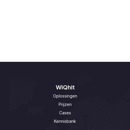
Personalisaties beheren of aanpassen

Privacy

Personalisaties aanpassen

WiQhit
Oplossingen
Prijzen
Cases
Kennisbank