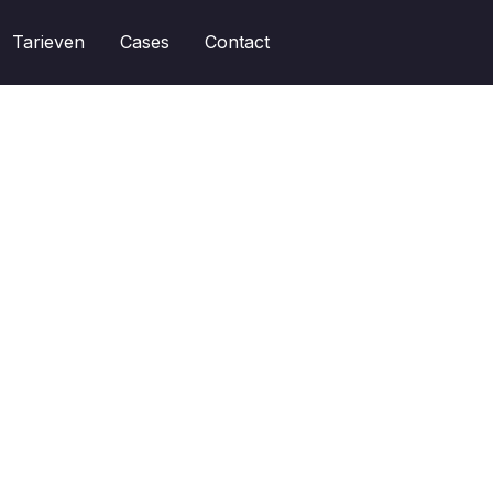
Tarieven
Cases
Contact
Kennisbank
Personalisaties aanpassen


Hoe pas ik de positie van een inpage uiting op de website 