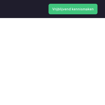
Vrijblijvend kennismaken
Vrijblijvend kennismaken
aan?