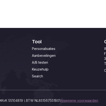
Tool
Personalisaties
W
F
Aanbevelingen
3
A/B testen
T
Keuzehulp
C
Search
t
KvK 55104819 \ BTW NL851567551B01
Algemene voorwaarden