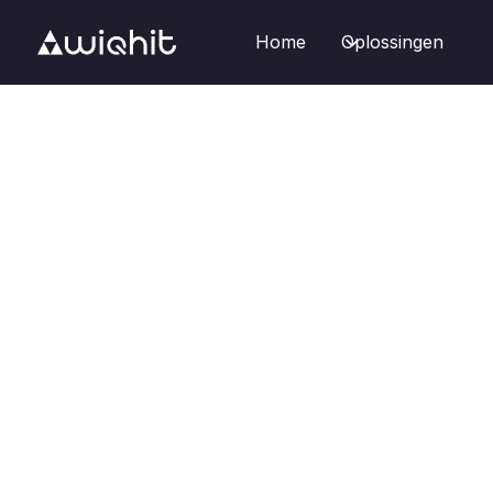
Home
Oplossingen
Starten met WiQhit

Hoe het werkt
