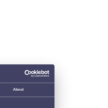
een inpage
nalisatie die je aan wil passen
er element"
r de uiting voor of achter
ent is de rechter rij)
About
actions" als je overnieuw wil