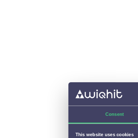
Beschikbare meldingen en

instelmogelijkheden
Aanbevelingen

A/B testen

(Tijdelijke) campagnes

Cijfers en resultaten

Integraties en Cases

Algemene vragen

Personalisaties beheren of
Consent

aanpassen
Privacy

This website uses cookies