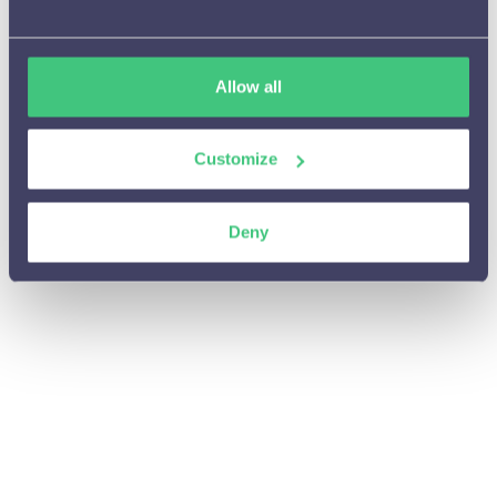
Aanbevelingen

A/B testen

Allow all
(Tijdelijke) campagnes

Customize
Cijfers en resultaten

Integraties en Cases

Deny
Algemene vragen

Personalisaties beheren of aanpassen

Privacy

Personalisaties aanpassen
