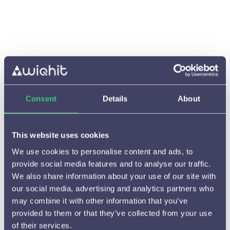
Consent
Details
About
This website uses cookies
We use cookies to personalise content and ads, to
provide social media features and to analyse our traffic.
Starten met WiQhit

We also share information about your use of our site with
Hoe het werkt
our social media, advertising and analytics partners who

may combine it with other information that you’ve
Beschikbare meldingen en
provided to them or that they’ve collected from your use

instelmogelijkheden
of their services.