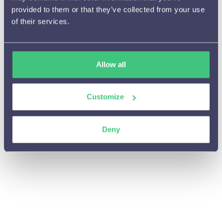
provided to them or that they’ve collected from your use
Hoe het werkt

of their services.
Beschikbare meldingen en

instelmogelijkheden
Aanbevelingen

Allow all
A/B testen

Customize
(Tijdelijke) campagnes

Cijfers en resultaten

Deny
Integraties en Cases

Algemene vragen

Personalisaties beheren of aanpassen

Privacy
