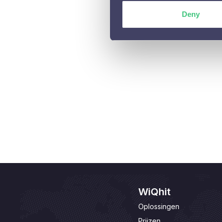
Personalisaties aanpassen

Deny
WiQhit
Oplossingen
Prijzen