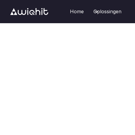
Home
Oplossingen
Starten met WiQhit

Hoe het werkt
