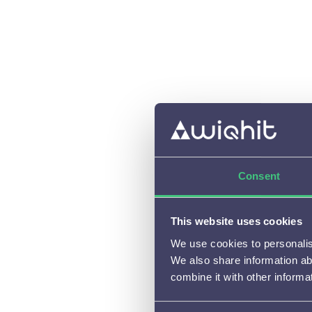
Beschikbare meldingen en

instelmogelijkheden
Aanbevelingen

A/B testen

(Tijdelijke) campagnes

Cijfers en resultaten

Consent
Integraties en Cases

This website uses cookies
Algemene vragen

We use cookies to personalise
Personalisaties beheren of

We also share information ab
aanpassen
combine it with other informa
Privacy
