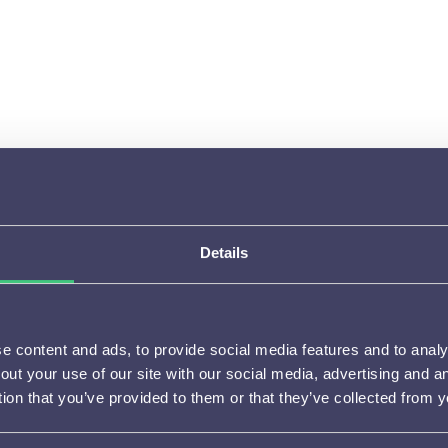
uit?
Ga rechtsboven op de pagina naar je profiel
Kies hier voor "instellingen"
Zet hier de "Darkmode" aan of uit
Klik daarna op "opslaan"
Details
 content and ads, to provide social media features and to analys
out your use of our site with our social media, advertising and 
tion that you’ve provided to them or that they’ve collected from y