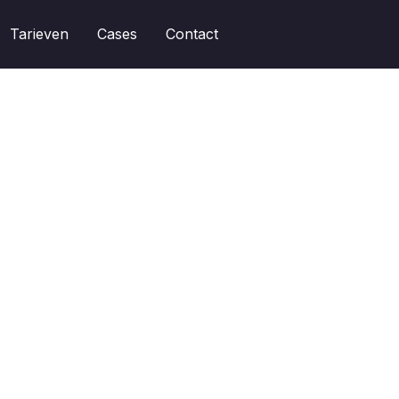
Tarieven
Cases
Contact
Kennisbank
Personalisaties beheren of aanpassen


Hoe schakel ik het donkere thema in of uit?
Hoe schakel ik het donkere