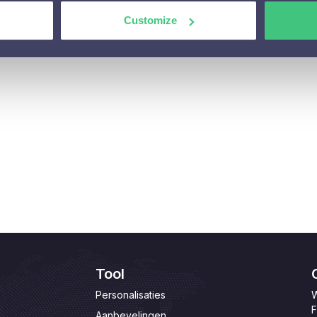
Customize
Tool
Personalisaties
W
F
Aanbevelingen