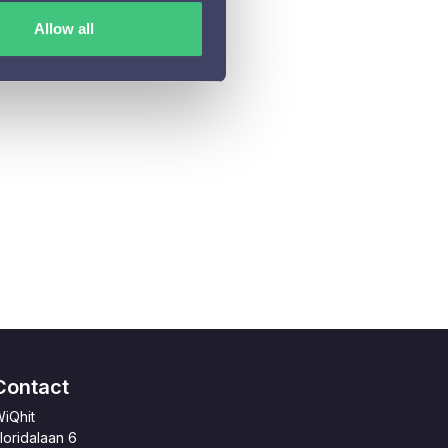
Allow all
Contact
iQhit
loridalaan 6