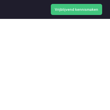
Vrijblijvend kennismaken
Vrijblijvend kennismaken
 thema in of