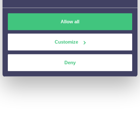
Aanbevelingen

A/B testen

Allow all
(Tijdelijke) campagnes

Customize
Cijfers en resultaten

Integraties en Cases

Deny
Algemene vragen

Personalisaties beheren of aanpassen

Privacy

Personalisaties aanpassen
