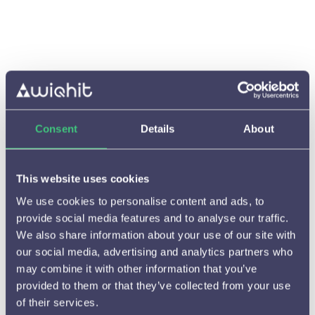
Consent
Details
About
This website uses cookies
We use cookies to personalise content and ads, to
Starten met WiQhit

provide social media features and to analyse our traffic.
We also share information about your use of our site with
Hoe het werkt

our social media, advertising and analytics partners who
may combine it with other information that you’ve
Beschikbare meldingen en

provided to them or that they’ve collected from your use
instelmogelijkheden
of their services.